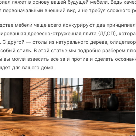
риал ляжет в основу вашей будущей мебели. Ведь кач
я первоначальный внешний вид и не требуя сложного ре
дстве мебели чаще всего конкурируют два принципиал
ированная древесно-стружечная плита (ЛДСП), котора
. С другой — столы из натурального дерева, олицетв
особый стиль. В этой статье мы подробно разберем пл
ы вы могли взвесить все за и против и сделать осозна
йдет для вашего дома.