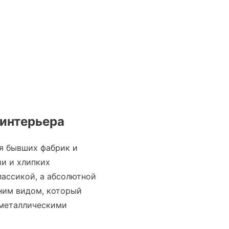
-интерьера
я бывших фабрик и
ии и хлипких
лассикой, а абсолютной
ним видом, который
 металлическими