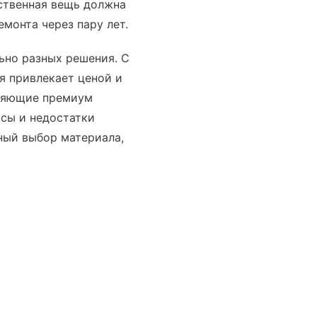
ественная вещь должна
монта через пару лет.
ьно разных решения. С
я привлекает ценой и
оряющие премиум
юсы и недостатки
нный выбор материала,