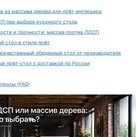
 из массива дерева для лофт-интерьера
П при выборе кухонного стола
ости и прочности: массив против ЛДСП
й стол в стиле лофт
 качественный обеденный стол от производителя
ый лофт-стол с доставкой по России
просы (FAQ)