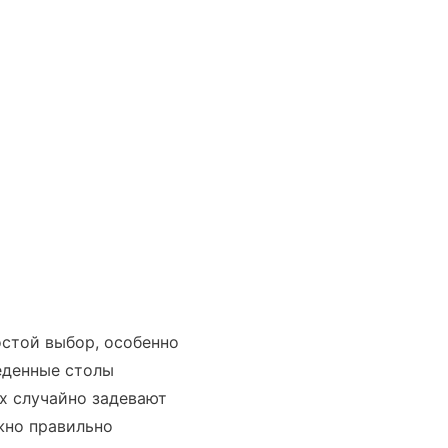
остой выбор, особенно
еденные столы
х случайно задевают
жно правильно