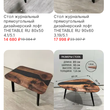
Стол журнальный
Стол журнальный
прямоугольный
прямоугольный
дизайнерский лофт
дизайнерский лофт
THETABLE RU 80х50
THETABLE RU 90х60
4.1/5.1
3.19/5.1
14 680 ₽
17 998 ₽
19 084 ₽
23 397 ₽