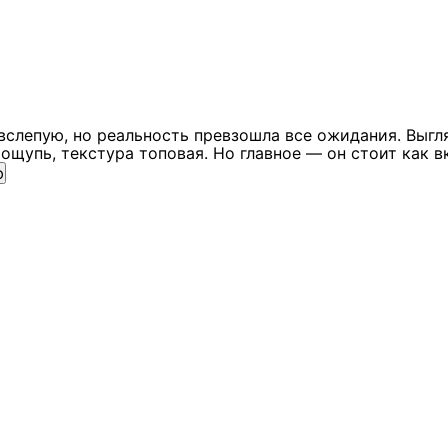
вслепую, но реальность превзошла все ожидания. Выгл
ощупь, текстура топовая. Но главное — он стоит как в
ю