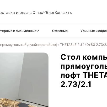
оставка и оплата
О нас
Блог
Контакты
терные и письменные
Офисные
Уличные и садо
прямоугольный дизайнерский лофт THETABLE RU 140х80 2.73/2.
Стол комп
прямоугол
лофт THET
2.73/2.1