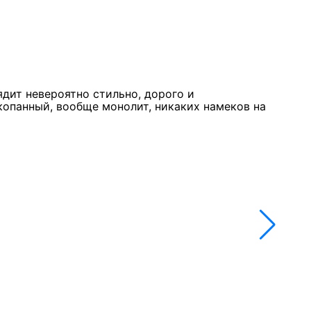
Курк
11 м
★★
ядит невероятно стильно, дорого и
Стол
копанный, вообще монолит, никаких намеков на
недо