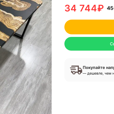
34 744
₽
45
С
Покупайте на
— дешевле, чем н