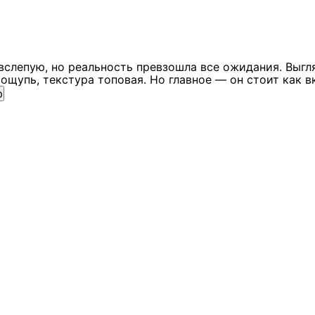
вслепую, но реальность превзошла все ожидания. Выгл
ощупь, текстура топовая. Но главное — он стоит как в
ю