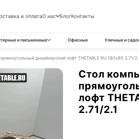
оставка и оплата
О нас
Блог
Контакты
терные и письменные
Офисные
Уличные и садо
прямоугольный дизайнерский лофт THETABLE RU 180х80 2.71/2.
Стол комп
прямоугол
лофт THET
2.71/2.1