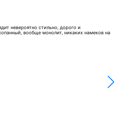
Курк
11 м
★★
ядит невероятно стильно, дорого и
Стол
копанный, вообще монолит, никаких намеков на
недо