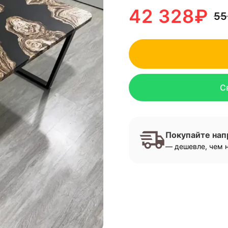
42 328
₽
55
С
Покупайте на
— дешевле, чем н