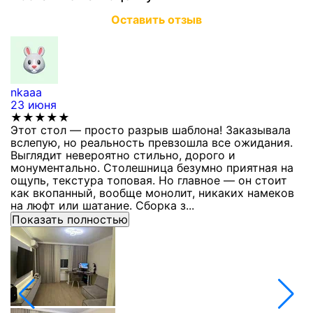
Оставить отзыв
nkaaa
К
23 июня
1
★★★★★
Этот стол — просто разрыв шаблона! Заказывала
С
вслепую, но реальность превзошла все ожидания.
п
Выглядит невероятно стильно, дорого и
з
монументально. Столешница безумно приятная на
п
ощупь, текстура топовая. Но главное — он стоит
с
как вкопанный, вообще монолит, никаких намеков
с
на люфт или шатание. Сборка з...
Показать полностью