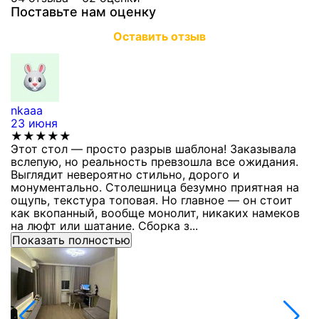
Поставьте нам оценку
Оставить отзыв
nkaaa
К
23 июня
1
★★★★★
Этот стол — просто разрыв шаблона! Заказывала
С
вслепую, но реальность превзошла все ожидания.
п
Выглядит невероятно стильно, дорого и
з
монументально. Столешница безумно приятная на
п
ощупь, текстура топовая. Но главное — он стоит
с
как вкопанный, вообще монолит, никаких намеков
с
на люфт или шатание. Сборка з...
Показать полностью