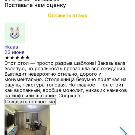
Поставьте нам оценку
Оставить отзыв
nkaaa
К
23 июня
1
★★★★★
Этот стол — просто разрыв шаблона! Заказывала
С
вслепую, но реальность превзошла все ожидания.
п
Выглядит невероятно стильно, дорого и
з
монументально. Столешница безумно приятная на
п
ощупь, текстура топовая. Но главное — он стоит
с
как вкопанный, вообще монолит, никаких намеков
с
на люфт или шатание. Сборка з...
Показать полностью