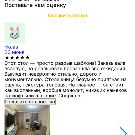
Поставьте нам оценку
Оставить отзыв
nkaaa
К
23 июня
1
★★★★★
Этот стол — просто разрыв шаблона! Заказывала
С
вслепую, но реальность превзошла все ожидания.
п
Выглядит невероятно стильно, дорого и
з
монументально. Столешница безумно приятная на
п
ощупь, текстура топовая. Но главное — он стоит
с
как вкопанный, вообще монолит, никаких намеков
с
на люфт или шатание. Сборка з...
Показать полностью