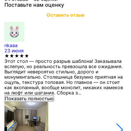
Поставьте нам оценку
Оставить отзыв
nkaaa
К
23 июня
1
★★★★★
Этот стол — просто разрыв шаблона! Заказывала
С
вслепую, но реальность превзошла все ожидания.
п
Выглядит невероятно стильно, дорого и
з
монументально. Столешница безумно приятная на
п
ощупь, текстура топовая. Но главное — он стоит
с
как вкопанный, вообще монолит, никаких намеков
с
на люфт или шатание. Сборка з...
Показать полностью