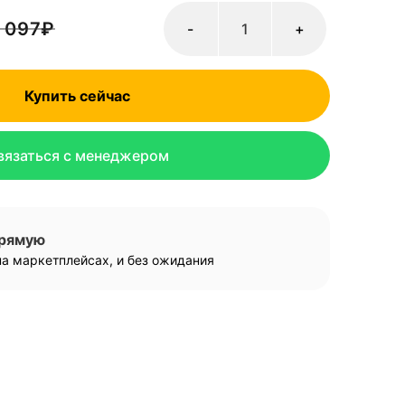
 097
₽
-
+
Купить сейчас
вязаться с менеджером
прямую
а маркетплейсах, и без ожидания