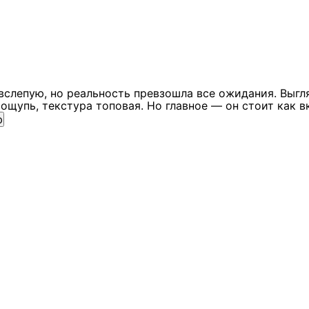
вслепую, но реальность превзошла все ожидания. Выгл
ощупь, текстура топовая. Но главное — он стоит как в
ю