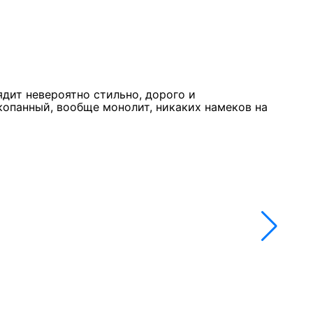
Курк
11 м
★★
ядит невероятно стильно, дорого и
Стол
копанный, вообще монолит, никаких намеков на
недо