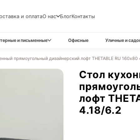
оставка и оплата
О нас
Блог
Контакты
терные и письменные
Офисные
Уличные и садо
енный прямоугольный дизайнерский лофт THETABLE RU 160х80 4
Стол кухо
прямоугол
лофт THET
4.18/6.2