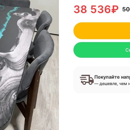
38 536
₽
50
С
Покупайте на
— дешевле, чем н