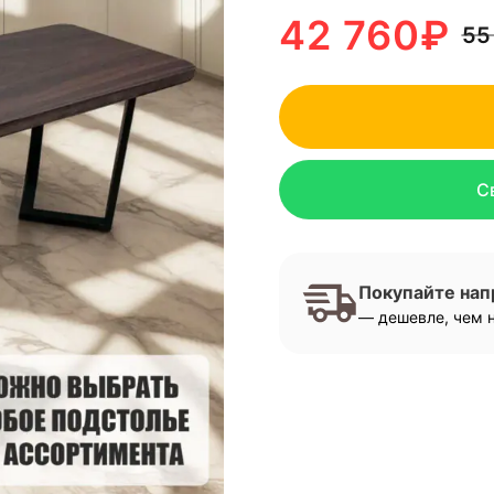
42 760
₽
55
С
Покупайте на
— дешевле, чем н