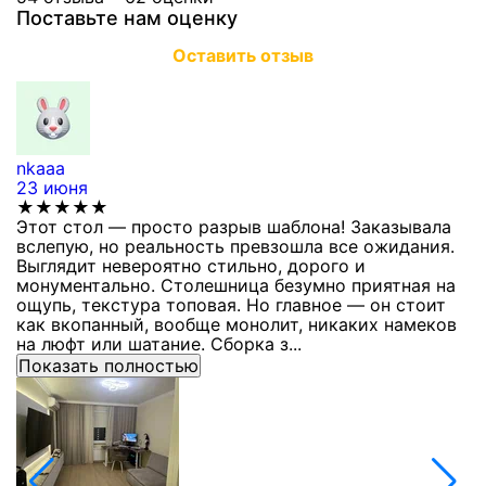
Поставьте нам оценку
Оставить отзыв
nkaaa
К
23 июня
1
★★★★★
Этот стол — просто разрыв шаблона! Заказывала
С
вслепую, но реальность превзошла все ожидания.
п
Выглядит невероятно стильно, дорого и
з
монументально. Столешница безумно приятная на
п
ощупь, текстура топовая. Но главное — он стоит
с
как вкопанный, вообще монолит, никаких намеков
с
на люфт или шатание. Сборка з...
Показать полностью