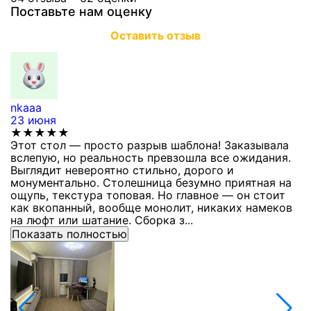
Поставьте нам оценку
Оставить отзыв
nkaaa
К
23 июня
1
★★★★★
Этот стол — просто разрыв шаблона! Заказывала
С
вслепую, но реальность превзошла все ожидания.
п
Выглядит невероятно стильно, дорого и
з
монументально. Столешница безумно приятная на
п
ощупь, текстура топовая. Но главное — он стоит
с
как вкопанный, вообще монолит, никаких намеков
с
на люфт или шатание. Сборка з...
Показать полностью