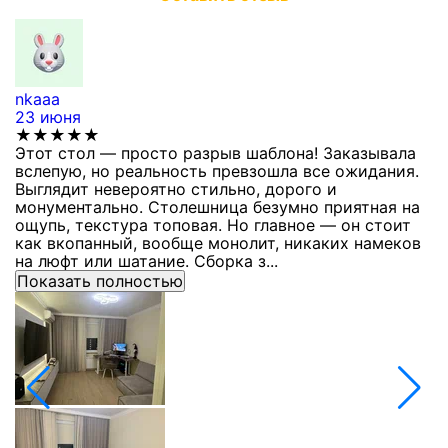
nkaaa
К
23 июня
1
★★★★★
Этот стол — просто разрыв шаблона! Заказывала
С
вслепую, но реальность превзошла все ожидания.
п
Выглядит невероятно стильно, дорого и
з
монументально. Столешница безумно приятная на
п
ощупь, текстура топовая. Но главное — он стоит
с
как вкопанный, вообще монолит, никаких намеков
с
на люфт или шатание. Сборка з...
Показать полностью