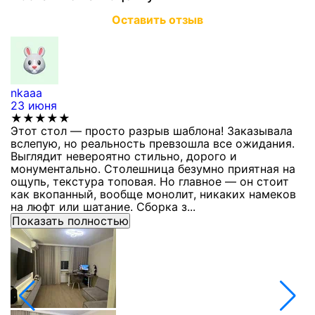
Оставить отзыв
nkaaa
К
23 июня
1
★★★★★
Этот стол — просто разрыв шаблона! Заказывала
С
вслепую, но реальность превзошла все ожидания.
п
Выглядит невероятно стильно, дорого и
з
монументально. Столешница безумно приятная на
п
ощупь, текстура топовая. Но главное — он стоит
с
как вкопанный, вообще монолит, никаких намеков
с
на люфт или шатание. Сборка з...
Показать полностью