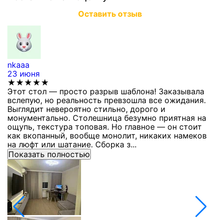
Оставить отзыв
nkaaa
К
23 июня
1
★★★★★
Этот стол — просто разрыв шаблона! Заказывала
С
вслепую, но реальность превзошла все ожидания.
п
Выглядит невероятно стильно, дорого и
з
монументально. Столешница безумно приятная на
п
ощупь, текстура топовая. Но главное — он стоит
с
как вкопанный, вообще монолит, никаких намеков
с
на люфт или шатание. Сборка з...
Показать полностью