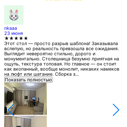
nkaaa
К
23 июня
1
★★★★★
Этот стол — просто разрыв шаблона! Заказывала
С
вслепую, но реальность превзошла все ожидания.
п
Выглядит невероятно стильно, дорого и
з
монументально. Столешница безумно приятная на
п
ощупь, текстура топовая. Но главное — он стоит
с
как вкопанный, вообще монолит, никаких намеков
с
на люфт или шатание. Сборка з...
Показать полностью