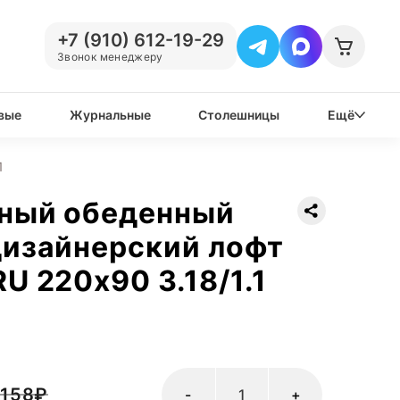
+7 (910) 612-19-29
Звонок менеджеру
вые
Журнальные
Столешницы
Ещё
1
нный обеденный
дизайнерский лофт
U 220х90 3.18/1.1
 158
₽
-
+