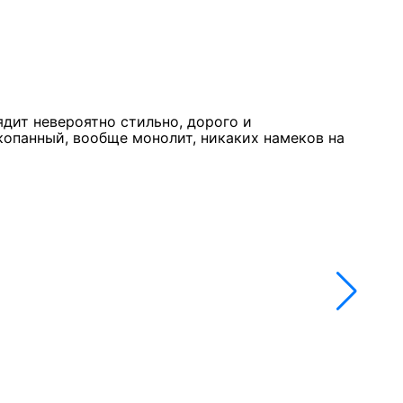
Курк
11 м
★★
ядит невероятно стильно, дорого и
Стол
копанный, вообще монолит, никаких намеков на
недо