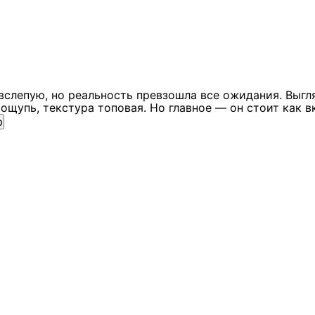
вслепую, но реальность превзошла все ожидания. Выгл
ощупь, текстура топовая. Но главное — он стоит как в
ю