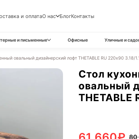
оставка и оплата
О нас
Блог
Контакты
терные и письменные
Офисные
Уличные и садо
енный овальный дизайнерский лофт THETABLE RU 220х90 3.18/1.
Стол кухо
овальный 
THETABLE R
61 660
₽
80