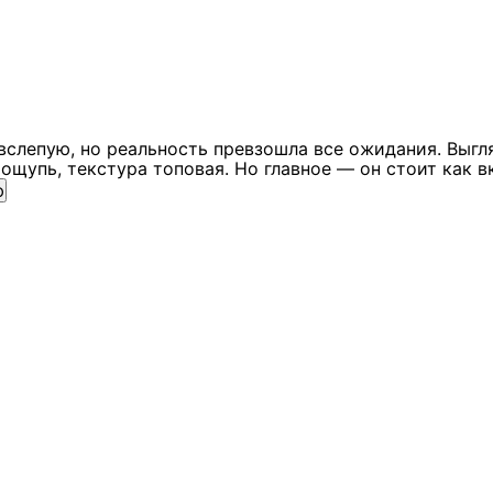
вслепую, но реальность превзошла все ожидания. Выгл
ощупь, текстура топовая. Но главное — он стоит как в
ю