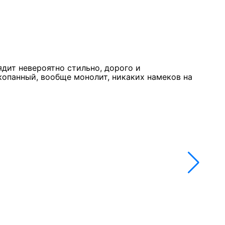
Курк
11 м
★★
ядит невероятно стильно, дорого и
Стол
копанный, вообще монолит, никаких намеков на
недо