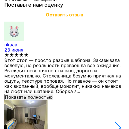
Поставьте нам оценку
Оставить отзыв
nkaaa
К
23 июня
1
★★★★★
Этот стол — просто разрыв шаблона! Заказывала
С
вслепую, но реальность превзошла все ожидания.
п
Выглядит невероятно стильно, дорого и
з
монументально. Столешница безумно приятная на
п
ощупь, текстура топовая. Но главное — он стоит
с
как вкопанный, вообще монолит, никаких намеков
с
на люфт или шатание. Сборка з...
Показать полностью