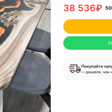
38 536
₽
50
С
Покупайте на
— дешевле, чем н