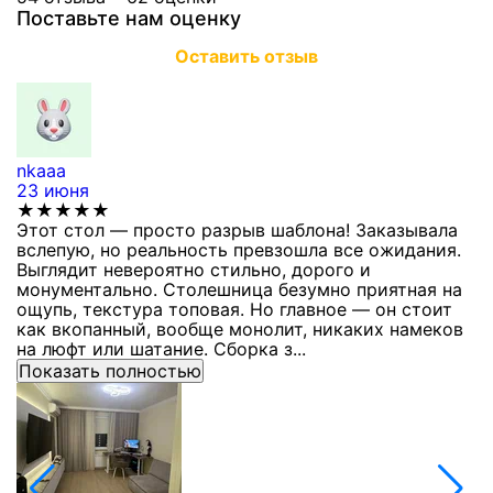
Поставьте нам оценку
Оставить отзыв
nkaaa
К
23 июня
1
★★★★★
Этот стол — просто разрыв шаблона! Заказывала
С
вслепую, но реальность превзошла все ожидания.
п
Выглядит невероятно стильно, дорого и
з
монументально. Столешница безумно приятная на
п
ощупь, текстура топовая. Но главное — он стоит
с
как вкопанный, вообще монолит, никаких намеков
с
на люфт или шатание. Сборка з...
Показать полностью