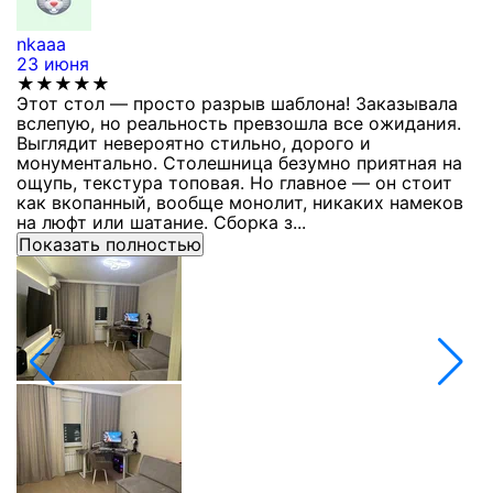
nkaaa
К
23 июня
1
★★★★★
Этот стол — просто разрыв шаблона! Заказывала
С
вслепую, но реальность превзошла все ожидания.
п
Выглядит невероятно стильно, дорого и
з
монументально. Столешница безумно приятная на
п
ощупь, текстура топовая. Но главное — он стоит
с
как вкопанный, вообще монолит, никаких намеков
с
на люфт или шатание. Сборка з...
Показать полностью