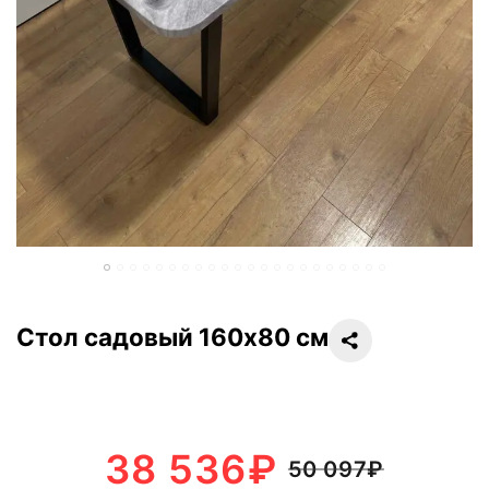
Стол садовый 160х80 см
38 536
₽
50 097
₽