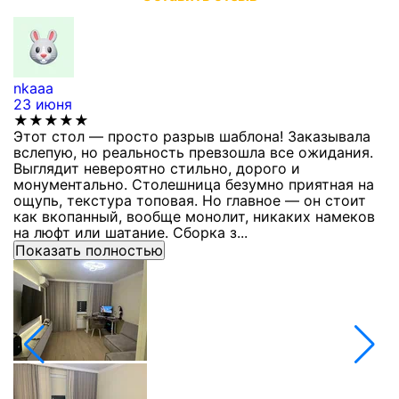
nkaaa
К
23 июня
1
★★★★★
Этот стол — просто разрыв шаблона! Заказывала
С
вслепую, но реальность превзошла все ожидания.
п
Выглядит невероятно стильно, дорого и
з
монументально. Столешница безумно приятная на
п
ощупь, текстура топовая. Но главное — он стоит
с
как вкопанный, вообще монолит, никаких намеков
с
на люфт или шатание. Сборка з...
Показать полностью