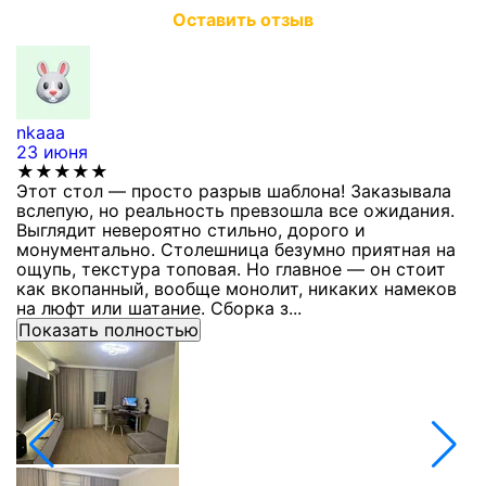
Оставить отзыв
nkaaa
К
23 июня
1
★★★★★
Этот стол — просто разрыв шаблона! Заказывала
С
вслепую, но реальность превзошла все ожидания.
п
Выглядит невероятно стильно, дорого и
з
монументально. Столешница безумно приятная на
п
ощупь, текстура топовая. Но главное — он стоит
с
как вкопанный, вообще монолит, никаких намеков
с
на люфт или шатание. Сборка з...
Показать полностью