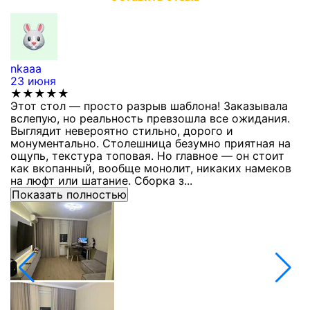
nkaaa
К
23 июня
1
★★★★★
Этот стол — просто разрыв шаблона! Заказывала
С
вслепую, но реальность превзошла все ожидания.
п
Выглядит невероятно стильно, дорого и
з
монументально. Столешница безумно приятная на
п
ощупь, текстура топовая. Но главное — он стоит
с
как вкопанный, вообще монолит, никаких намеков
с
на люфт или шатание. Сборка з...
Показать полностью