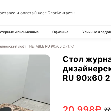
оставка и оплата
О нас
Блог
Контакты
терные и письменные
Офисные
Уличные и садо
йнерский лофт THETABLE RU 90х60 2.71/7.1
Стол журн
дизайнерс
RU 90х60 2.
20 998
₽
27