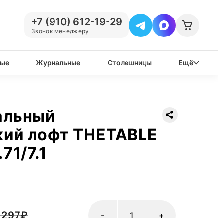
+7 (910) 612-19-29
Звонок менеджеру
вые
Журнальные
Столешницы
Ещё
альный
кий лофт THETABLE
71/7.1
 297
₽
-
+