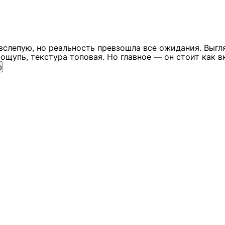
вслепую, но реальность превзошла все ожидания. Выгл
ощупь, текстура топовая. Но главное — он стоит как в
ю