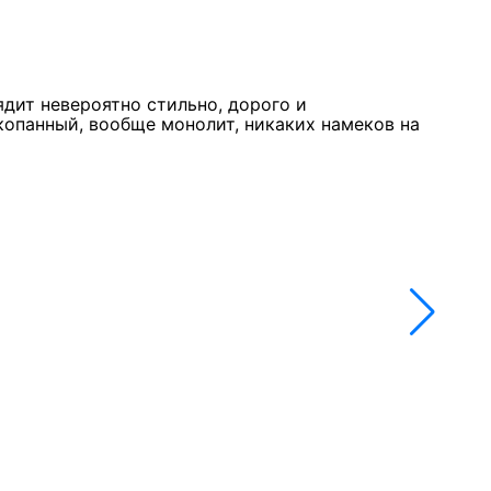
Курк
11 м
★★
ядит невероятно стильно, дорого и
Стол
копанный, вообще монолит, никаких намеков на
недо