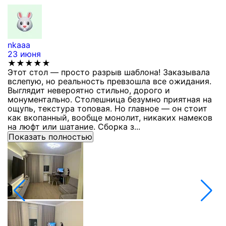
nkaaa
К
23 июня
1
★★★★★
Этот стол — просто разрыв шаблона! Заказывала
С
вслепую, но реальность превзошла все ожидания.
п
Выглядит невероятно стильно, дорого и
з
монументально. Столешница безумно приятная на
п
ощупь, текстура топовая. Но главное — он стоит
с
как вкопанный, вообще монолит, никаких намеков
с
на люфт или шатание. Сборка з...
Показать полностью