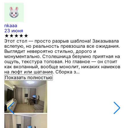
nkaaa
К
23 июня
1
★★★★★
Этот стол — просто разрыв шаблона! Заказывала
С
вслепую, но реальность превзошла все ожидания.
п
Выглядит невероятно стильно, дорого и
з
монументально. Столешница безумно приятная на
п
ощупь, текстура топовая. Но главное — он стоит
с
как вкопанный, вообще монолит, никаких намеков
с
на люфт или шатание. Сборка з...
Показать полностью