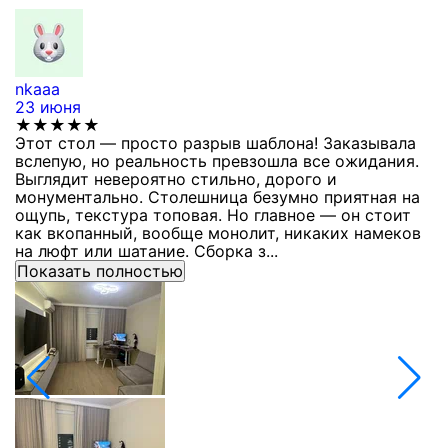
nkaaa
К
23 июня
1
★★★★★
Этот стол — просто разрыв шаблона! Заказывала
С
вслепую, но реальность превзошла все ожидания.
п
Выглядит невероятно стильно, дорого и
з
монументально. Столешница безумно приятная на
п
ощупь, текстура топовая. Но главное — он стоит
с
как вкопанный, вообще монолит, никаких намеков
с
на люфт или шатание. Сборка з...
Показать полностью