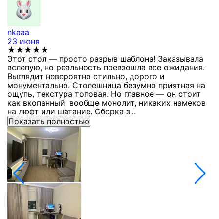
nkaaa
К
23 июня
1
★★★★★
Этот стол — просто разрыв шаблона! Заказывала
С
вслепую, но реальность превзошла все ожидания.
п
Выглядит невероятно стильно, дорого и
з
монументально. Столешница безумно приятная на
п
ощупь, текстура топовая. Но главное — он стоит
с
как вкопанный, вообще монолит, никаких намеков
с
на люфт или шатание. Сборка з...
Показать полностью