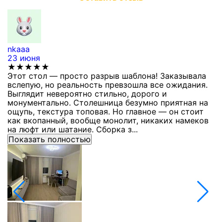
nkaaa
К
23 июня
1
★★★★★
Этот стол — просто разрыв шаблона! Заказывала
С
вслепую, но реальность превзошла все ожидания.
п
Выглядит невероятно стильно, дорого и
з
монументально. Столешница безумно приятная на
п
ощупь, текстура топовая. Но главное — он стоит
с
как вкопанный, вообще монолит, никаких намеков
с
на люфт или шатание. Сборка з...
Показать полностью