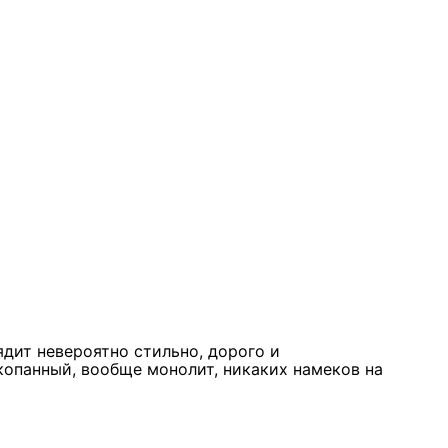
Курк
11 м
★★
ядит невероятно стильно, дорого и
Стол
копанный, вообще монолит, никаких намеков на
недо