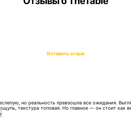
Отзывы о TheTable
Оставить отзыв
вслепую, но реальность превзошла все ожидания. Выгл
ощупь, текстура топовая. Но главное — он стоит как в
ю