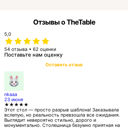
Отзывы о TheTable
5,0
54 отзыва • 62 оценки
Поставьте нам оценку
Оставить отзыв
nkaaa
К
23 июня
1
★★★★★
Этот стол — просто разрыв шаблона! Заказывала
С
вслепую, но реальность превзошла все ожидания.
п
Выглядит невероятно стильно, дорого и
з
монументально. Столешница безумно приятная на
п