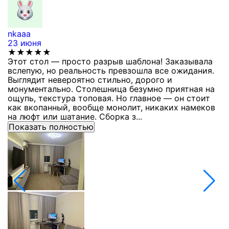
nkaaa
К
23 июня
1
★★★★★
Этот стол — просто разрыв шаблона! Заказывала
С
вслепую, но реальность превзошла все ожидания.
п
Выглядит невероятно стильно, дорого и
з
монументально. Столешница безумно приятная на
п
ощупь, текстура топовая. Но главное — он стоит
с
как вкопанный, вообще монолит, никаких намеков
с
на люфт или шатание. Сборка з...
Показать полностью