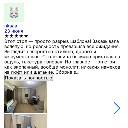
nkaaa
К
23 июня
1
★★★★★
Этот стол — просто разрыв шаблона! Заказывала
С
вслепую, но реальность превзошла все ожидания.
п
Выглядит невероятно стильно, дорого и
з
монументально. Столешница безумно приятная на
п
ощупь, текстура топовая. Но главное — он стоит
с
как вкопанный, вообще монолит, никаких намеков
с
на люфт или шатание. Сборка з...
Показать полностью