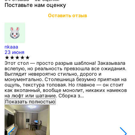
Поставьте нам оценку
Оставить отзыв
nkaaa
К
23 июня
1
★★★★★
Этот стол — просто разрыв шаблона! Заказывала
С
вслепую, но реальность превзошла все ожидания.
п
Выглядит невероятно стильно, дорого и
з
монументально. Столешница безумно приятная на
п
ощупь, текстура топовая. Но главное — он стоит
с
как вкопанный, вообще монолит, никаких намеков
с
на люфт или шатание. Сборка з...
Показать полностью