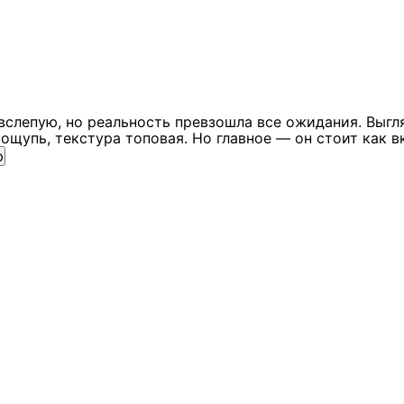
вслепую, но реальность превзошла все ожидания. Выгл
ощупь, текстура топовая. Но главное — он стоит как в
ю