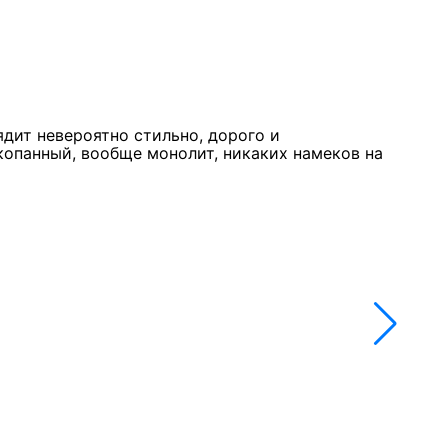
Курк
11 м
★★
ядит невероятно стильно, дорого и
Стол
копанный, вообще монолит, никаких намеков на
недо