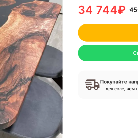
34 744
₽
45
С
Покупайте на
— дешевле, чем н