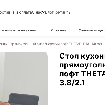
оставка и оплата
О нас
Блог
Контакты
терные и письменные
Офисные
Уличные и садо
енный прямоугольный дизайнерский лофт THETABLE RU 140х80 3
Стол кухо
прямоугол
лофт THET
3.8/2.1