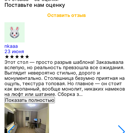
Поставьте нам оценку
Оставить отзыв
nkaaa
К
23 июня
1
★★★★★
Этот стол — просто разрыв шаблона! Заказывала
С
вслепую, но реальность превзошла все ожидания.
п
Выглядит невероятно стильно, дорого и
з
монументально. Столешница безумно приятная на
п
ощупь, текстура топовая. Но главное — он стоит
с
как вкопанный, вообще монолит, никаких намеков
с
на люфт или шатание. Сборка з...
Показать полностью