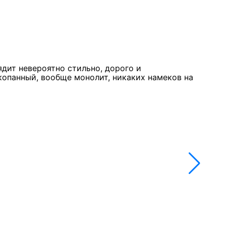
Курк
11 м
★★
ядит невероятно стильно, дорого и
Стол
копанный, вообще монолит, никаких намеков на
недо