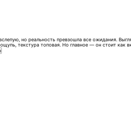
вслепую, но реальность превзошла все ожидания. Выгл
ощупь, текстура топовая. Но главное — он стоит как в
ю