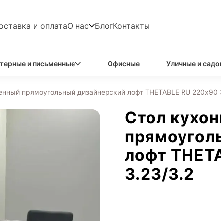
оставка и оплата
О нас
Блог
Контакты
терные и письменные
Офисные
Уличные и садо
енный прямоугольный дизайнерский лофт THETABLE RU 220х90 3
Стол кухо
прямоугол
лофт THET
3.23/3.2