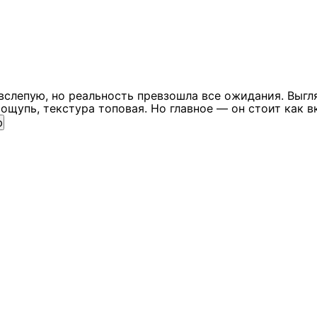
вслепую, но реальность превзошла все ожидания. Выгл
ощупь, текстура топовая. Но главное — он стоит как в
ю