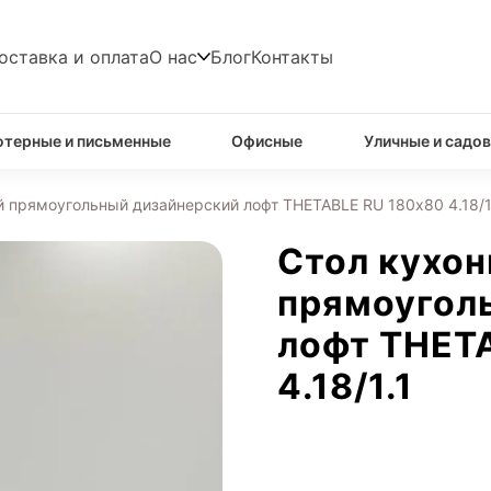
оставка и оплата
О нас
Блог
Контакты
терные и письменные
Офисные
Уличные и садо
 прямоугольный дизайнерский лофт THETABLE RU 180х80 4.18/1
Стол кухо
прямоугол
лофт THET
4.18/1.1