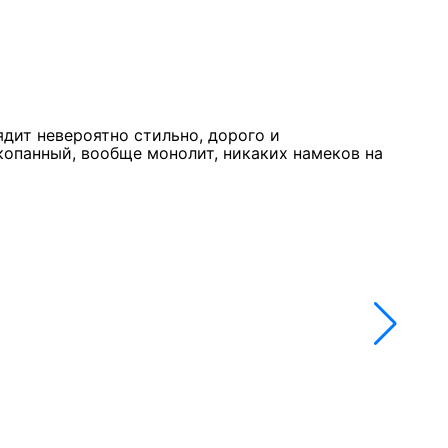
Курк
11 м
★★
ядит невероятно стильно, дорого и
Стол
копанный, вообще монолит, никаких намеков на
недо