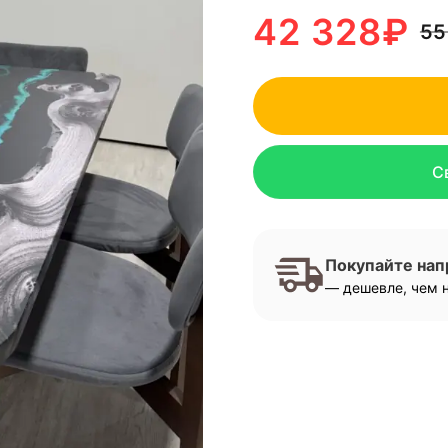
42 328
₽
55
С
Покупайте на
— дешевле, чем н