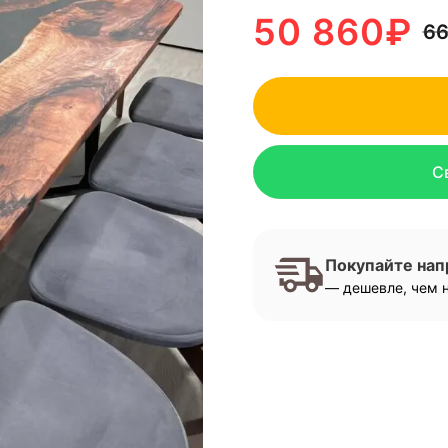
50 860
₽
66
С
Покупайте на
— дешевле, чем н