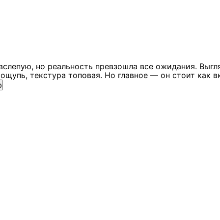
вслепую, но реальность превзошла все ожидания. Выгл
ощупь, текстура топовая. Но главное — он стоит как в
ю