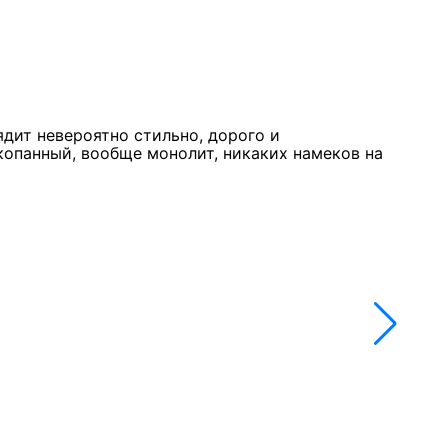
Курк
11 м
★★
ядит невероятно стильно, дорого и
Стол
копанный, вообще монолит, никаких намеков на
недо