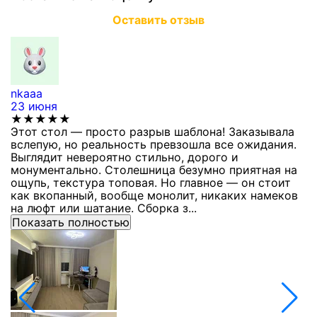
Оставить отзыв
nkaaa
К
23 июня
1
★★★★★
Этот стол — просто разрыв шаблона! Заказывала
С
вслепую, но реальность превзошла все ожидания.
п
Выглядит невероятно стильно, дорого и
з
монументально. Столешница безумно приятная на
п
ощупь, текстура топовая. Но главное — он стоит
с
как вкопанный, вообще монолит, никаких намеков
с
на люфт или шатание. Сборка з...
Показать полностью