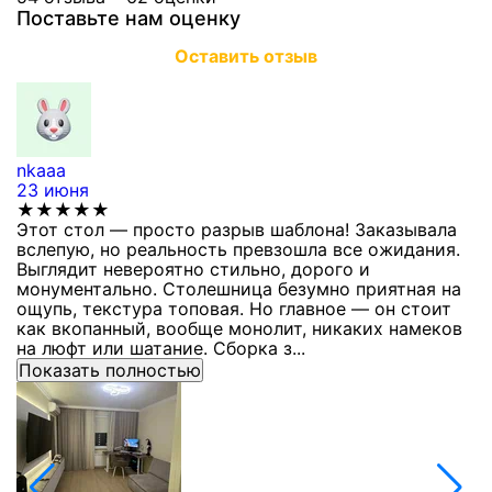
Поставьте нам оценку
Оставить отзыв
nkaaa
К
23 июня
1
★★★★★
Этот стол — просто разрыв шаблона! Заказывала
С
вслепую, но реальность превзошла все ожидания.
п
Выглядит невероятно стильно, дорого и
з
монументально. Столешница безумно приятная на
п
ощупь, текстура топовая. Но главное — он стоит
с
как вкопанный, вообще монолит, никаких намеков
с
на люфт или шатание. Сборка з...
Показать полностью