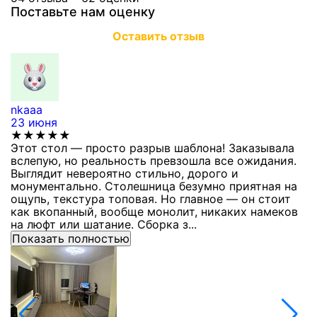
Поставьте нам оценку
Оставить отзыв
nkaaa
К
23 июня
1
★★★★★
Этот стол — просто разрыв шаблона! Заказывала
С
вслепую, но реальность превзошла все ожидания.
п
Выглядит невероятно стильно, дорого и
з
монументально. Столешница безумно приятная на
п
ощупь, текстура топовая. Но главное — он стоит
с
как вкопанный, вообще монолит, никаких намеков
с
на люфт или шатание. Сборка з...
Показать полностью