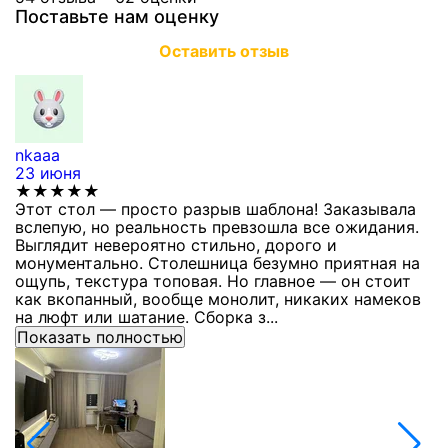
Поставьте нам оценку
Оставить отзыв
nkaaa
К
23 июня
1
★★★★★
Этот стол — просто разрыв шаблона! Заказывала
С
вслепую, но реальность превзошла все ожидания.
п
Выглядит невероятно стильно, дорого и
з
монументально. Столешница безумно приятная на
п
ощупь, текстура топовая. Но главное — он стоит
с
как вкопанный, вообще монолит, никаких намеков
с
на люфт или шатание. Сборка з...
Показать полностью