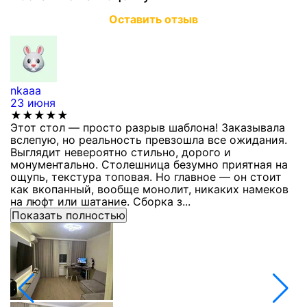
Оставить отзыв
nkaaa
К
23 июня
1
★★★★★
Этот стол — просто разрыв шаблона! Заказывала
С
вслепую, но реальность превзошла все ожидания.
п
Выглядит невероятно стильно, дорого и
з
монументально. Столешница безумно приятная на
п
ощупь, текстура топовая. Но главное — он стоит
с
как вкопанный, вообще монолит, никаких намеков
с
на люфт или шатание. Сборка з...
Показать полностью