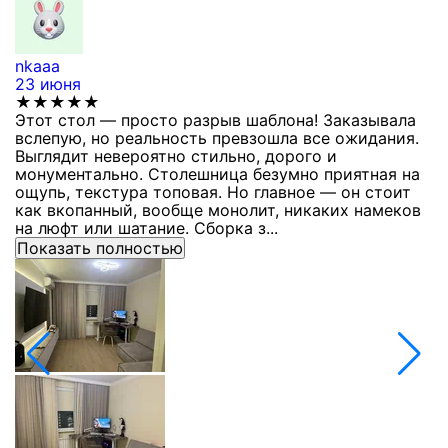
nkaaa
К
23 июня
1
★★★★★
Этот стол — просто разрыв шаблона! Заказывала
С
вслепую, но реальность превзошла все ожидания.
п
Выглядит невероятно стильно, дорого и
з
монументально. Столешница безумно приятная на
п
ощупь, текстура топовая. Но главное — он стоит
с
как вкопанный, вообще монолит, никаких намеков
с
на люфт или шатание. Сборка з...
Показать полностью