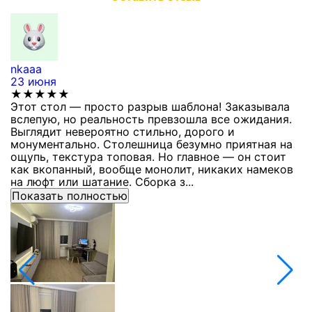
nkaaa
К
23 июня
1
★★★★★
Этот стол — просто разрыв шаблона! Заказывала
С
вслепую, но реальность превзошла все ожидания.
п
Выглядит невероятно стильно, дорого и
з
монументально. Столешница безумно приятная на
п
ощупь, текстура топовая. Но главное — он стоит
с
как вкопанный, вообще монолит, никаких намеков
с
на люфт или шатание. Сборка з...
Показать полностью