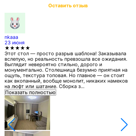
Оставить отзыв
nkaaa
К
23 июня
1
★★★★★
Этот стол — просто разрыв шаблона! Заказывала
С
вслепую, но реальность превзошла все ожидания.
п
Выглядит невероятно стильно, дорого и
з
монументально. Столешница безумно приятная на
п
ощупь, текстура топовая. Но главное — он стоит
с
как вкопанный, вообще монолит, никаких намеков
с
на люфт или шатание. Сборка з...
Показать полностью